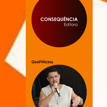
GeoPHicina