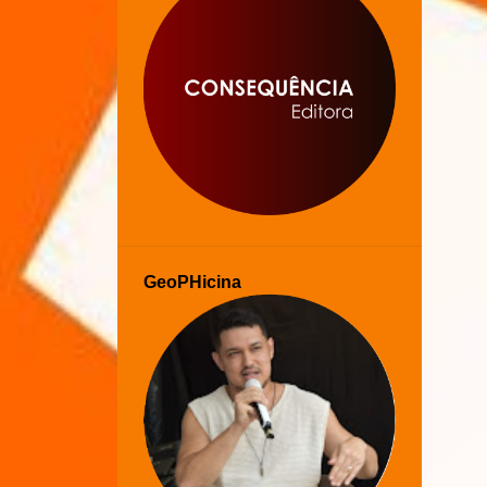
GeoPHicina