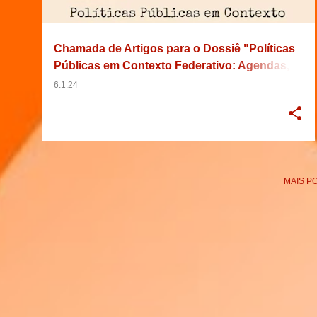
g
e
Chamada de Artigos para o Dossiê "Políticas
n
Públicas em Contexto Federativo: Agendas,
s
Atores e Interesses" da ZIZ: Revista Discente
6.1.24
de Ciência Política
MAIS P