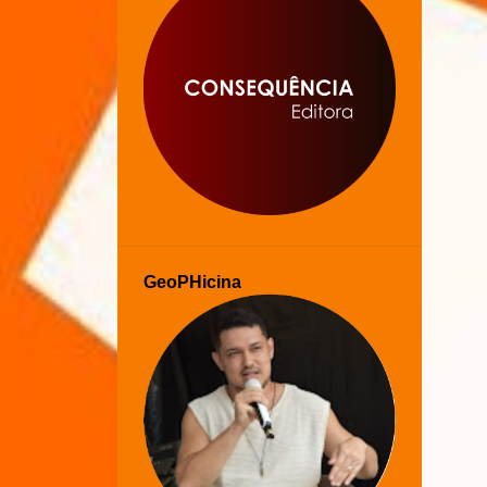
GeoPHicina