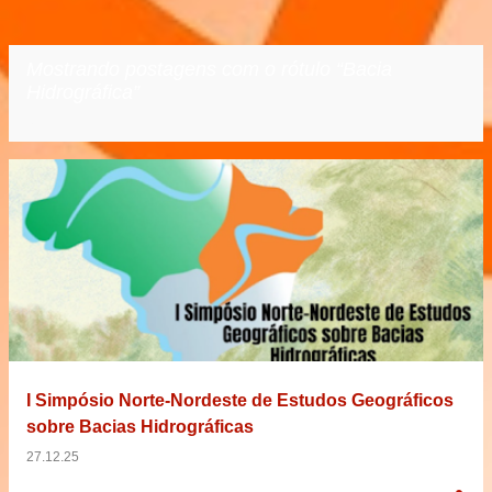
Mostrando postagens com o rótulo
Bacia
Hidrográfica
VER TODOS
P
o
s
t
a
g
e
I Simpósio Norte-Nordeste de Estudos Geográficos
n
sobre Bacias Hidrográficas
s
27.12.25