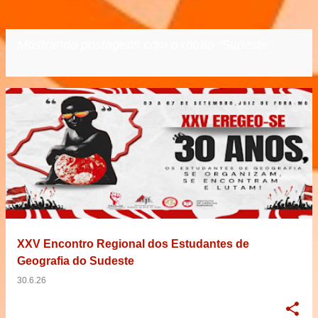
Mostrando postagens com o rótulo
Sudeste
VER TODOS
P
o
s
t
a
g
e
XXV Encontro Regional dos Estudantes de
n
Geografia do Sudeste
s
30.6.26