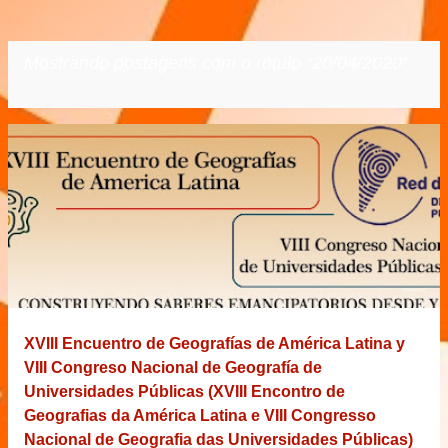
Mostrando postagens com o rótulo
20/04/2020
VER TODOS
P
o
s
t
a
g
e
XVIII Encuentro de Geografías de América Latina y
n
VIII Congreso Nacional de Geografía de
s
Universidades Públicas (XVIII Encontro de
Geografias da América Latina e VIII Congresso
Nacional de Geografia das Universidades Públicas)