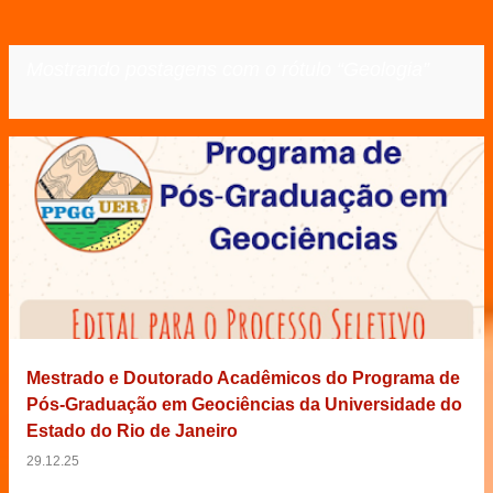
Mostrando postagens com o rótulo
Geologia
VER TODOS
P
o
s
t
a
g
e
Mestrado e Doutorado Acadêmicos do Programa de
n
Pós-Graduação em Geociências da Universidade do
s
Estado do Rio de Janeiro
29.12.25