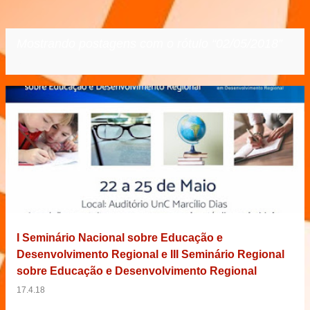
Mostrando postagens com o rótulo
02/05/2018
VER TODOS
P
o
s
t
a
g
e
I Seminário Nacional sobre Educação e
n
Desenvolvimento Regional e III Seminário Regional
s
sobre Educação e Desenvolvimento Regional
17.4.18