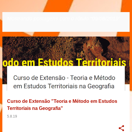
Mostrando postagens com o rótulo
09/08/2019
VER TODOS
P
o
s
t
a
g
e
Curso de Extensão "Teoria e Método em Estudos
n
Territoriais na Geografia"
s
5.8.19