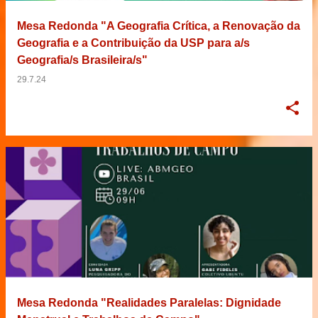
Mesa Redonda "A Geografia Crítica, a Renovação da
Geografia e a Contribuição da USP para a/s
Geografia/s Brasileira/s"
29.7.24
Mesa Redonda "Realidades Paralelas: Dignidade