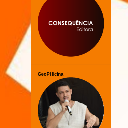
GeoPHicina