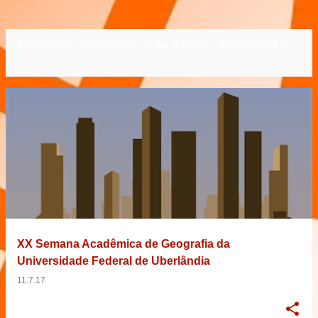
Mostrando postagens com o rótulo
02/09/2017
VER TODOS
P
o
s
t
a
g
e
XX Semana Acadêmica de Geografia da
n
Universidade Federal de Uberlândia
s
11.7.17