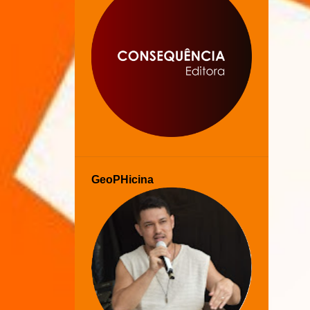
GeoPHicina