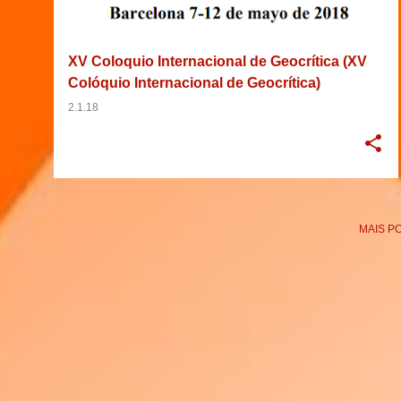
g
e
XV Coloquio Internacional de Geocrítica (XV
n
Colóquio Internacional de Geocrítica)
s
2.1.18
MAIS P