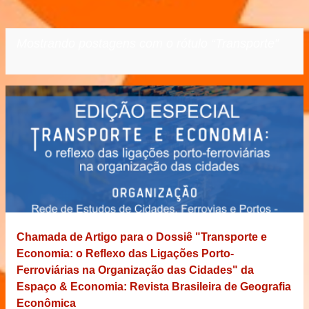
Mostrando postagens com o rótulo
Transporte
VER TODOS
P
o
s
t
a
g
e
Chamada de Artigo para o Dossiê "Transporte e
n
Economia: o Reflexo das Ligações Porto-
s
Ferroviárias na Organização das Cidades" da
Espaço & Economia: Revista Brasileira de Geografia
Econômica