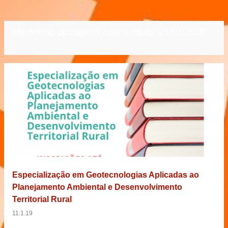
Mostrando postagens com o rótulo
21/01/2019
VER TODOS
P
o
s
t
a
g
e
Especialização em Geotecnologias Aplicadas ao
n
Planejamento Ambiental e Desenvolvimento
s
Territorial Rural
11.1.19