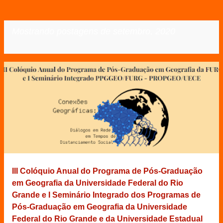
Mostrando postagens de setembro, 2020
VER TODOS
P
o
s
t
a
g
e
III Colóquio Anual do Programa de Pós-Graduação
n
em Geografia da Universidade Federal do Rio
s
Grande e I Seminário Integrado dos Programas de
Pós-Graduação em Geografia da Universidade
Federal do Rio Grande e da Universidade Estadual