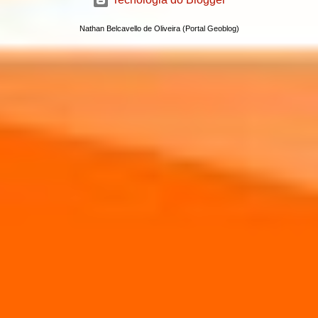
Nathan Belcavello de Oliveira (Portal Geoblog)