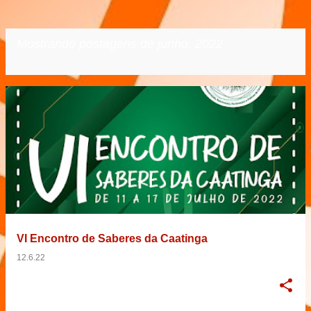
Mostrando postagens de junho, 2022
VER TODOS
P
o
s
t
a
g
e
VI Encontro de Saberes da Caatinga
n
12.6.22
s