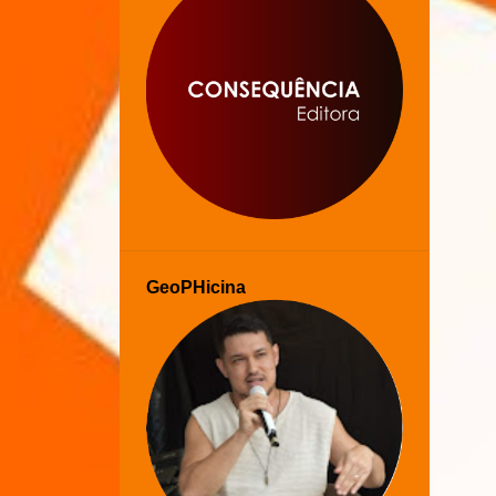
GeoPHicina