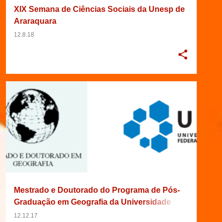
XIX Semana de Ciências Sociais da Unesp de
Araraquara
12.8.18
12/01/2018
2018
BRASIL
DOUTORADO
+
8
Mestrado e Doutorado do Programa de Pós-
Graduação em Geografia da Universidade
Federal de Goiás
12.12.17