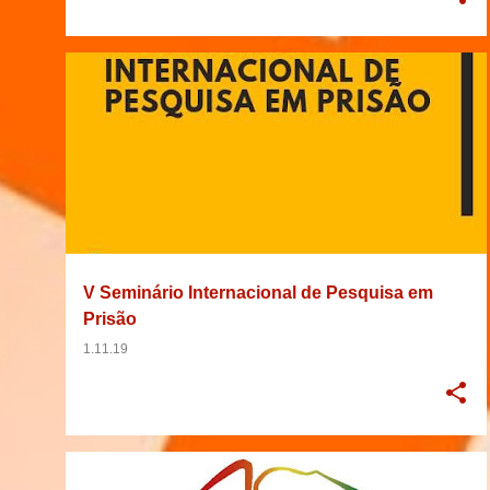
01/11/2019
2019
ANTROPOLOGIA
BRASIL
+
9
V Seminário Internacional de Pesquisa em
Prisão
1.11.19
2019
30/04/2019
BRASIL
EVENTO
+
6