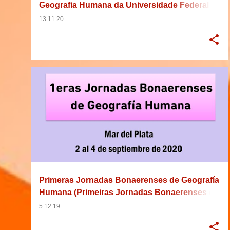
Geografia Humana da Universidade Federal
do Vale do São Francisco
13.11.20
15/04/2020
2020
ARGENTINA
BUENOS AIRES
+
5
Primeras Jornadas Bonaerenses de Geografía
Humana (Primeiras Jornadas Bonaerenses de
Geografia Humana)
5.12.19