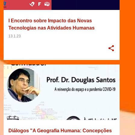
I Encontro sobre Impacto das Novas
Tecnologias nas Atividades Humanas
13.1.23
2020
BRASIL
DEBATE
EVENTO
+
4
Diálogos "A Geografia Humana: Concepções