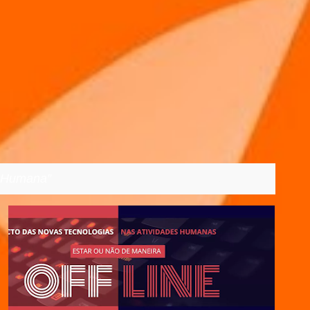
a Humana
VER TODOS
02/03/2023
2023
BRASIL
ENCONTRO
+
5