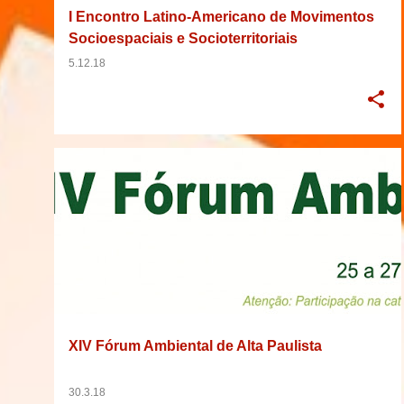
I Encontro Latino-Americano de Movimentos
Socioespaciais e Socioterritoriais
5.12.18
20/05/2018
2018
BRASIL
EVENTO
+
7
XIV Fórum Ambiental de Alta Paulista
30.3.18