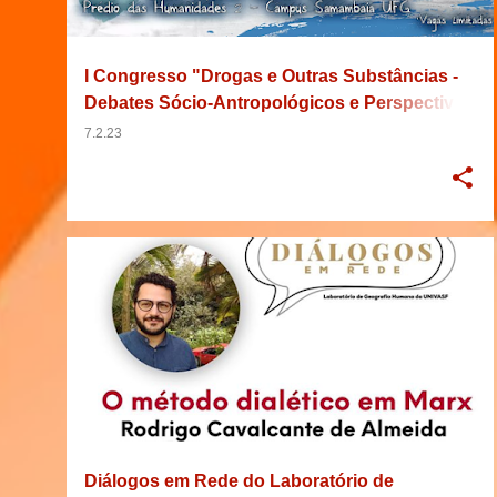
g
e
I Congresso "Drogas e Outras Substâncias -
n
Debates Sócio-Antropológicos e Perspectivas
s
Etnográficas"
7.2.23
2020
BRASIL
DIÁLOGO
EVENTO
+
8
Diálogos em Rede do Laboratório de