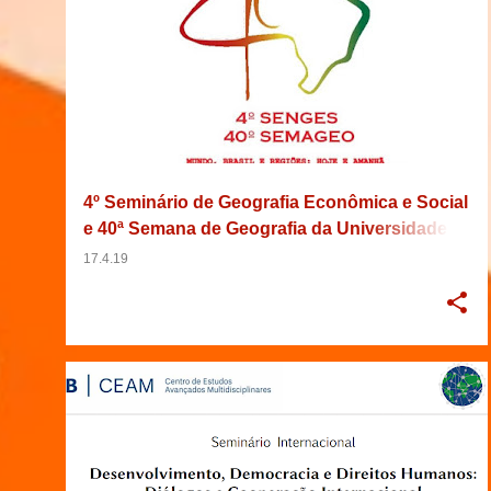
4º Seminário de Geografia Econômica e Social
e 40ª Semana de Geografia da Universidade
Federal de Santa Catarina
17.4.19
2019
BRASIL
BRASÍLIA
DEMOCRACIA
+
6