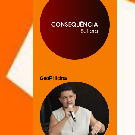
GeoPHicina