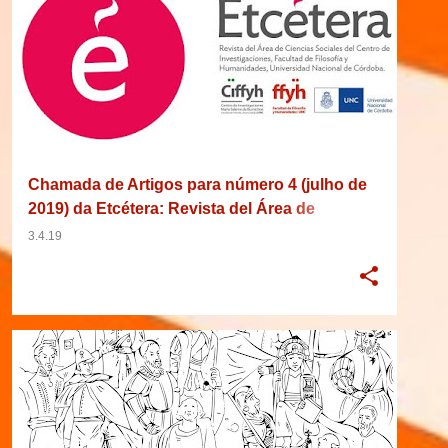
Chamada de Artigos para número 4 (julho de
2019) da Etcétera: Revista del Área de
Ciencias Sociales
3.4.19
2019
31/01/2019
AMÉRICA LATINA
+
7