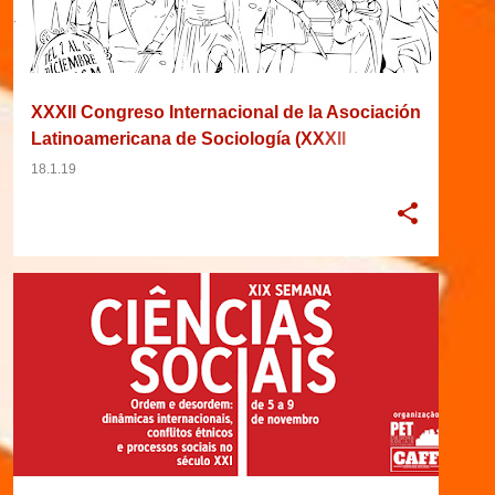
XXXII Congreso Internacional de la Asociación
Latinoamericana de Sociología (XXXII
Congresso Internacional da Associação
18.1.19
Latino-Americana de Sociologia)
05/10/2018
2018
ANTROPOLOGIA
BRASIL
+
7