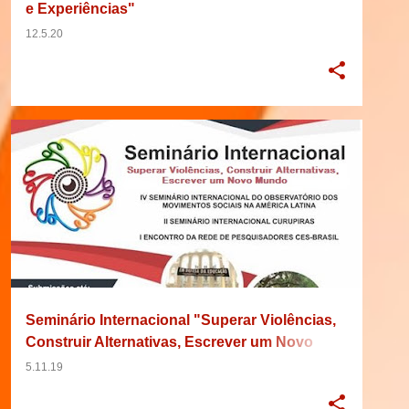
e Experiências"
12.5.20
15/11/2019
2019
AMÉRICA LATINA
BRASIL
+
9
Seminário Internacional "Superar Violências,
Construir Alternativas, Escrever um Novo
Mundo"; IV Seminário Internacional do
5.11.19
Observatório dos Movimentos Sociais na
América Latina; II Seminário Internacional