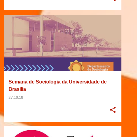
Curupiras e I Encontro da Rede de
Pesquisadores CES-Brasil
2019
BRASIL
BRASÍLIA
DISTRITO FEDERAL
+
6
Semana de Sociologia da Universidade de
Brasília
27.10.19
01/05/2019
2019
ANTROPOLOGIA
+
4