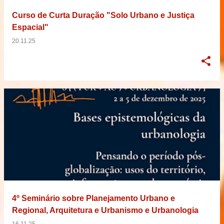
Curso de Curta Duração "Solo Urbano e Justiça
Espacial"
20.11.25
4º Seminário sobre Planejamento Urbano e
Regional, Arquitetura e Urbanismo e Urbanologia
16.11.25