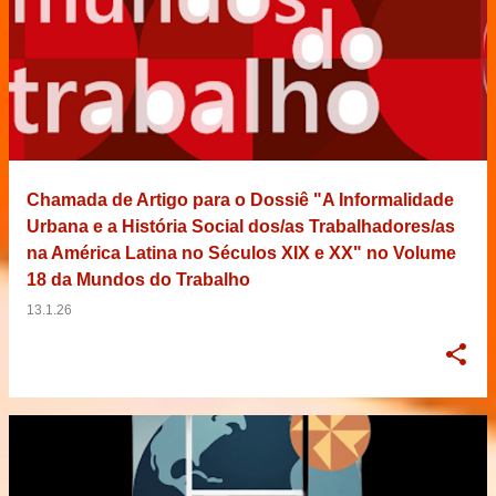
Chamada de Artigo para o Dossiê "A Informalidade
Urbana e a História Social dos/as Trabalhadores/as
na América Latina no Séculos XIX e XX" no Volume
18 da Mundos do Trabalho
13.1.26