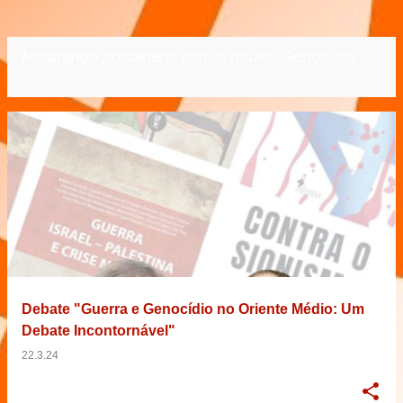
Mostrando postagens com o rótulo
Genocídio
VER TODOS
P
o
s
t
a
g
e
Debate "Guerra e Genocídio no Oriente Médio: Um
n
Debate Incontornável"
s
22.3.24